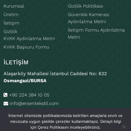
Kurumsal
Gizlilik Politilkası
Üretim
Güvenkik Kamerası
Aydınlatma Metni
İletişim
İletişim Formu Aydınlatma
Gizlilik
Metni
KVKK Aydınlatma Metni
KVKK Başvuru Formu
İLETIŞIM
Alaşarköy Mahallesi İstanbul Caddesi No: 622
Osmangazi/BURSA
+90 224 384 10 05
info@ersentekstil.com
İnternet sitemizde politikalarımızda belirtilen amaçlarla sınırlı ve
mevzuata uygun şekilde çerezler kullanmaktayız. Detaylı bilgi
için Çerez Politikasını inceleyebilirsiniz.